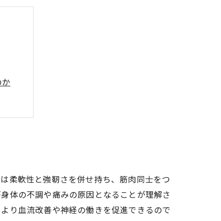
のか
めに
？
チ紹介
徴は柔軟性と強靭さを併せ持ち、筋肉同士をつ
が身体の不調や痛みの原因となることが理解さ
により血流改善や神経の働きを促進できるので