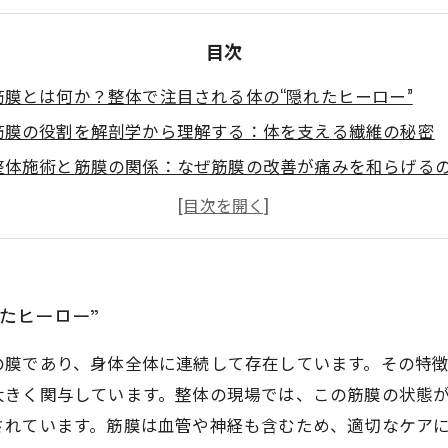
目次
筋膜とは何か？整体で注目される体の“隠れたヒーロー”
筋膜の役割を解剖学から理解する：体を支える繊維の秘密
整体施術と筋膜の関係：なぜ筋膜の改善が痛みを和らげる
筋膜の柔軟性を高める具体的な整体テクニックとは？
筋膜ケアで身体のバランスが整う：整体効果を実感するた
整体における筋膜の基本知識：なぜ今注目されているのか
筋膜が変われば身体が変わる：整体現場での最新アプロー
たヒーロー”
の膜であり、身体全体に連続して存在しています。その特
大きく関与しています。整体の現場では、この筋膜の状態
されています。筋膜は血管や神経も含むため、適切なケア