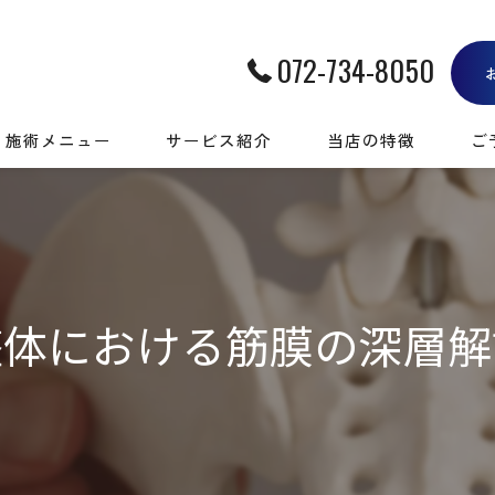
072-734-8050
施術メニュー
サービス紹介
当店の特徴
ご
肩・腰・膝の痛み
筋膜
神経系の悩み
肩こり
運動時の痛み
腰痛
整体における筋膜の深層解
身体を整える
慢性痛
疲労