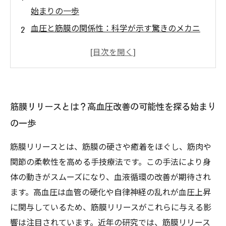
始まりの一歩
血圧と筋膜の関係性：科学が示す驚きのメカニ
ズム
実践！筋膜リリースで変わる身体の柔軟性と自
律神経の調整
整体による高血圧ケア：筋膜リリースの効果を
筋膜リリースとは？高血圧改善の可能性を探る始まり
実際に体感する
の一歩
筋膜リリースで高血圧と向き合う最終章－健康
管理の新しい選択肢
筋膜リリースとは、筋膜の硬さや癒着をほぐし、筋肉や
筋膜リリースがもたらす心身のバランス調整と
関節の柔軟性を高める手技療法です。この手法により身
高血圧予防の可能性
体の動きがスムーズになり、血液循環の改善が期待され
高血圧に悩むあなたへ：整体でできる筋膜リリ
ます。高血圧は血管の硬化や自律神経の乱れが血圧上昇
ースの実践ガイド
に関与しているため、筋膜リリースがこれらに与える影
響は注目されています。近年の研究では、筋膜リリース