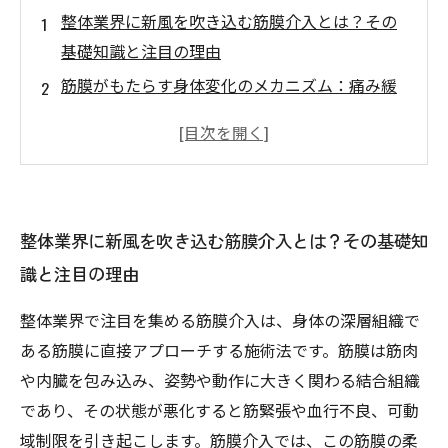
整体業界に新風を吹き込む筋膜介入とは？その
基礎知識と注目の理由
筋膜がもたらす身体変化のメカニズム：痛み緩
和から可動域拡大まで
筋膜介入で変わる整体施術の現場：実際の施術
例と効果の変化
最新研究が示す筋膜介入の可能性：整体の効果
整体業界に新風を吹き込む筋膜介入とは？その基礎知
を科学的に検証する
識と注目の理由
筋膜介入が切り拓く整体の未来像：新たな施術
アプローチの展望
整体業界で注目を集める筋膜介入は、身体の深層組織で
筋膜を理解して整体効果を最大化するためのポ
ある筋膜に直接アプローチする施術法です。筋膜は筋肉
イント
や内臓を包み込み、姿勢や動作に大きく関わる結合組織
整体施術と筋膜介入の融合で実現する健康的な
であり、その状態が悪化すると筋緊張や血行不良、可動
身体づくり
域制限を引き起こします。筋膜介入では、この筋膜の柔