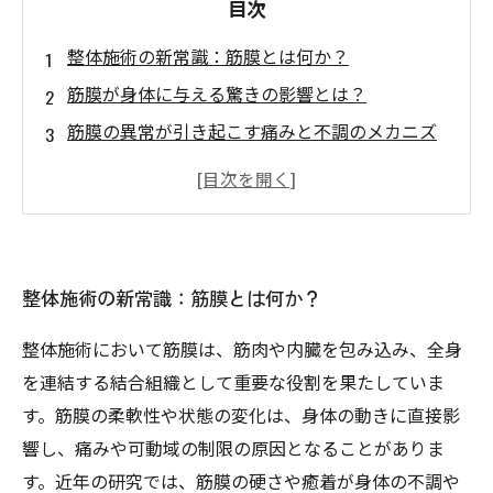
目次
整体施術の新常識：筋膜とは何か？
筋膜が身体に与える驚きの影響とは？
筋膜の異常が引き起こす痛みと不調のメカニズ
ム
整体施術で筋膜にアプローチする具体的な方法
筋膜を整えて身体のバランスと動きを劇的に改
善！
整体施術の新常識：筋膜とは何か？
筋膜研究の最新トレンドと整体への応用事例
筋膜理解を深めて、効果的な整体ケアを実践し
整体施術において筋膜は、筋肉や内臓を包み込み、全身
よう
を連結する結合組織として重要な役割を果たしていま
す。筋膜の柔軟性や状態の変化は、身体の動きに直接影
響し、痛みや可動域の制限の原因となることがありま
す。近年の研究では、筋膜の硬さや癒着が身体の不調や