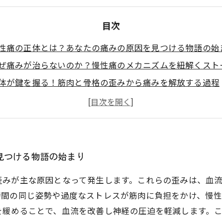
目次
性痛の正体とは？あなたの痛みの原因を見つける物語の始
ぜ痛みが治らないのか？慢性痛のメカニズムを紐解くスト
体が鍵を握る！筋肉と骨格の歪みから痛みを解放する過程
然治癒力を高める整体施術の効果と未来への希望
こり・腰痛に悩む人必見！今すぐ役立つ整体の対策法
状別慢性痛改善ガイド：あなたに合った整体アプローチと
見つける物語の始まり
歪みが主な原因となって発生します。これらの歪みは、血
時間の同じ姿勢や過度なストレスが筋肉に負担をかけ、慢
を緩めることで、血流を改善し神経の圧迫を軽減します。