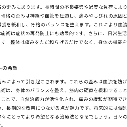
格の歪みにあります。長時間の不良姿勢や過度な負荷によ
、骨格の歪みは神経や血管を圧迫し、痛みやしびれの原因
緊張を緩和し、骨格のバランスを整えます。これにより血
体施術は症状の再発防止にも効果的です。さらに、日常生
ます。整体は痛みをただ和らげるだけでなく、身体の機能
への希望
歪みによって引き起こされます。これらの歪みは血流を妨
施術は、身体のバランスを整え、筋肉の硬直を緩和するこ
すことで、自然治癒力が活性化され、痛みの緩和が期待で
め、長期的な改善につながる点が魅力です。将来的には個
方々にとってより希望となる治療法となるでしょう。日々
す。