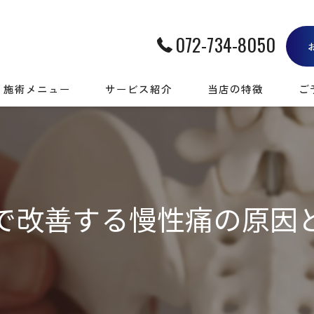
072-734-8050
施術メニュー
サービス紹介
当店の特徴
ご
肩・腰・膝の痛み
筋膜
神経系の悩み
肩こり
運動時の痛み
腰痛
で改善する慢性痛の原因
身体を整える
慢性痛
疲労