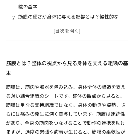
織の基本
筋膜の硬さが身体に与える影響とは？慢性的な
痛みとの関係
整体で診る筋膜の状態をチェック！筋膜の癒着
とその症状
具体的な筋膜調整法とは？整体で行う効果的な
筋膜とは？整体の視点から見る身体を支える組織の基
ケアのステップ
本
筋膜ケアで姿勢改善と痛みの軽減を実感するま
でのストーリー
筋膜は、筋肉や臓器を包み込み、身体全体の構造を支え
整体師も注目！筋膜調整が身体機能に与える深
る薄い結合組織のシートです。整体の観点から見ると、
い影響
筋膜は単なる支持組織ではなく、身体の動きや姿勢、さ
筋膜知識を活かして自宅でできるセルフケア方
らには痛みの発生に深く関与しています。筋膜は連続性
法まとめ
があり、全身の筋肉をつなげることで動作の連携を助け
ますが、過度の緊張や癒着が生じると、筋膜の柔軟性が