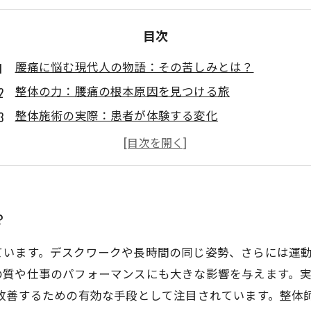
目次
腰痛に悩む現代人の物語：その苦しみとは？
整体の力：腰痛の根本原因を見つける旅
整体施術の実際：患者が体験する変化
自宅でできる腰痛改善ストレッチ：毎日の習慣にしよ
整体と生活改善で腰痛を克服する成功例
腰痛への希望：整体がもたらす新たな可能性
質の高い生活を取り戻す：整体で新しい自分へ
？
ています。デスクワークや長時間の同じ姿勢、さらには運
の質や仕事のパフォーマンスにも大きな影響を与えます。
を改善するための有効な手段として注目されています。整体