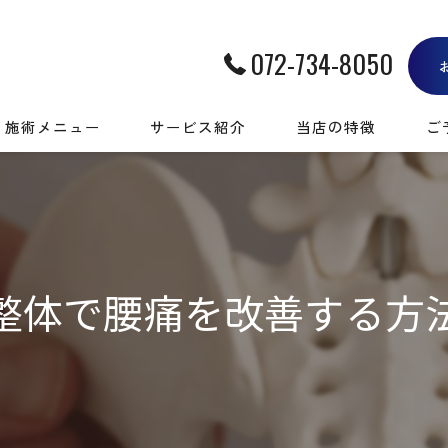
072-734-8050
施術メニュー
サービス紹介
当店の特徴
ご
肩・腰・膝の痛み
筋膜
神経系の悩み
肩こり
運動時の痛み
腰痛
整体で腰痛を改善する方
身体を整える
慢性痛
疲労