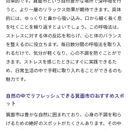
効果的です。箕面市という自然豊かな場所で深呼吸を行
ション施設
うと、より一層のリラックス効果が期待できます。具体
ストレス解消にぴったりな趣味を見つけよ
的には、ゆっくりと鼻から吸い込み、口から細く長く息
う
を吐くことを繰り返すとよいでしょう。この呼吸法は、
箕面市で開催されるストレス解消イベント
ストレスに対する体の反応を和らげ、心と体のバランス
の紹介
を整えるのに役立ちます。毎日数分間の呼吸法を取り入
自然と触れ合うことで得られるリラクゼー
れるだけで、気分が軽くなり、心の不調を防ぐことがで
ション効果
きます。ストレスを感じたときにすぐに実践できるた
友人と楽しめるストレス解消アクティビテ
め、日常生活の中で手軽に取り入れることができるのも
ィ
魅力です。
ストレスを軽減するための生活習慣改善の
すすめ
自然の中でリフレッシュできる箕面市のおすすめスポ
ット
ストレスからくる不調を箕面市で和らげるため
の具体的な方法
箕面市は豊かな自然に囲まれており、心身の不調を和ら
心を整えるための森林セラピーの効果
げるための絶好のスポットがたくさんあります。その中