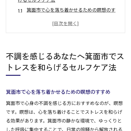
箕面市で心を落ち着かせるための瞑想のす
すめ
簡単にできる呼吸法でストレスを軽減しよ
う
自然の中でリフレッシュできる箕面市のお
不調を感じるあなたへ箕面市でス
すすめスポット
トレスを和らげるセルフケア法
自宅でできる簡単なヨガで心身をリラック
ス
適切な栄養でストレスに強い身体を作るヒ
箕面市で心を落ち着かせるための瞑想のすすめ
ント
箕面市で心身の不調を感じる方におすすめなのが、瞑想
箕面市で手軽に受けられるアロマセラピー
です。瞑想は、心を落ち着けることでストレスを和らげ
の効果
る効果があります。箕面市の静かな環境で、ゆっくりと
箕面市で心身の不調を改善するための整体とセ
した呼吸に集中することで、日常の喧騒から解放される
ルフケアのすすめ