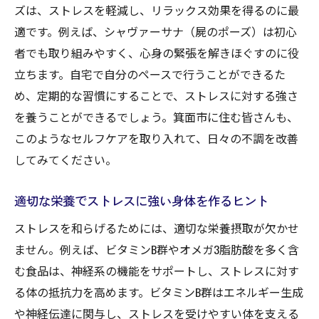
ン
ズは、ストレスを軽減し、リラックス効果を得るのに最
箕面市で楽しむ自然観察で心を癒す
適です。例えば、シャヴァーサナ（屍のポーズ）は初心
者でも取り組みやすく、心身の緊張を解きほぐすのに役
地元の食材を使ったストレス軽減レシピ
立ちます。自宅で自分のペースで行うことができるた
日常の中で行えるリラクゼーションテクニ
め、定期的な習慣にすることで、ストレスに対する強さ
ック
を養うことができるでしょう。箕面市に住む皆さんも、
メンタルヘルスをサポートするための地域
このようなセルフケアを取り入れて、日々の不調を改善
資源の活用法
してみてください。
不調改善のためのストレス管理法を箕面市で見
つけよう
適切な栄養でストレスに強い身体を作るヒント
ストレス管理に役立つカウンセリングサー
ストレスを和らげるためには、適切な栄養摂取が欠かせ
ビスの活用
ません。例えば、ビタミンB群やオメガ3脂肪酸を多く含
箕面市で体験できるメンタルヘルスワーク
む食品は、神経系の機能をサポートし、ストレスに対す
ショップ
る体の抵抗力を高めます。ビタミンB群はエネルギー生成
感情を整理するためのジャーナリングのす
や神経伝達に関与し、ストレスを受けやすい体を支える