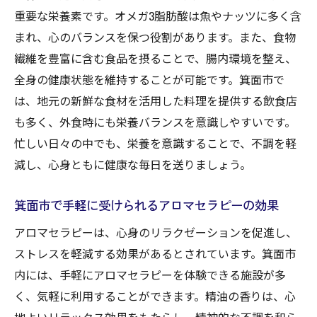
すめ
重要な栄養素です。オメガ3脂肪酸は魚やナッツに多く含
趣味の時間を持つことによるストレス軽減
まれ、心のバランスを保つ役割があります。また、食物
効果
繊維を豊富に含む食品を摂ることで、腸内環境を整え、
地域活動への参加で得られるコミュニティ
全身の健康状態を維持することが可能です。箕面市で
のサポート
は、地元の新鮮な食材を活用した料理を提供する飲食店
も多く、外食時にも栄養バランスを意識しやすいです。
精神的健康を保つためのリラクゼーション
忙しい日々の中でも、栄養を意識することで、不調を軽
スペースの利用
減し、心身ともに健康な毎日を送りましょう。
箕面市で心身の不調を和らげるための地域密着
型ケア
箕面市で手軽に受けられるアロマセラピーの効果
地域の支援を活用したメンタルケア方法
アロマセラピーは、心身のリラクゼーションを促進し、
箕面市の伝統的な健康法を取り入れる理由
ストレスを軽減する効果があるとされています。箕面市
地元のヨガやフィットネスクラスの活用
内には、手軽にアロマセラピーを体験できる施設が多
コミュニティで運営する健康ワークショッ
く、気軽に利用することができます。精油の香りは、心
プの紹介
地よいリラックス効果をもたらし、精神的な不調を和ら