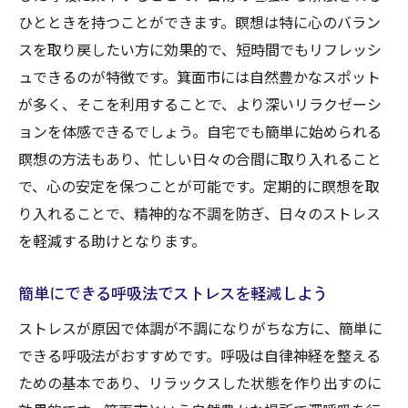
ひとときを持つことができます。瞑想は特に心のバラン
筋膜リリース整体で不調の根本原因にアプ
スを取り戻したい方に効果的で、短時間でもリフレッシ
ローチ
ュできるのが特徴です。箕面市には自然豊かなスポット
整体施術後のセルフケア方法を取り入れる
が多く、そこを利用することで、より深いリラクゼーシ
メリット
ョンを体感できるでしょう。自宅でも簡単に始められる
箕面市で評判の整体院を選ぶポイント
瞑想の方法もあり、忙しい日々の合間に取り入れること
整体で得られるリラクゼーションの効果
で、心の安定を保つことが可能です。定期的に瞑想を取
体の歪みを整えるための定期的な施術の重
り入れることで、精神的な不調を防ぎ、日々のストレス
要性
を軽減する助けとなります。
セルフマッサージで日々の疲れを解消する
簡単にできる呼吸法でストレスを軽減しよう
テクニック
日常生活のストレスを箕面市で解消するための
ストレスが原因で体調が不調になりがちな方に、簡単に
効果的なアプローチ
できる呼吸法がおすすめです。呼吸は自律神経を整える
ための基本であり、リラックスした状態を作り出すのに
仕事帰りに立ち寄れる箕面市のリラクゼー