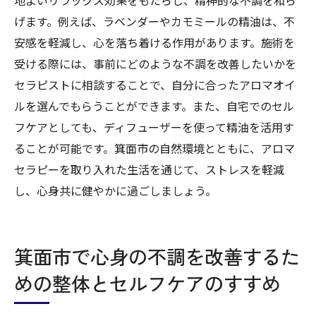
地域のイベントで心の健康を促進するメリ
げます。例えば、ラベンダーやカモミールの精油は、不
ット
安感を軽減し、心を落ち着ける作用があります。施術を
身近な場所で受けられる心身ケアの重要性
受ける際には、事前にどのような不調を改善したいかを
ストレスを箕面市で効果的に和らげるための実
セラピストに相談することで、自分に合ったアロマオイ
践的なヒント
ルを選んでもらうことができます。また、自宅でのセル
フケアとしても、ディフューザーを使って精油を活用す
簡単に始められるリラクゼーションテクニ
ることが可能です。箕面市の自然環境とともに、アロマ
ック
セラピーを取り入れた生活を通じて、ストレスを軽減
ストレスフリーな日々を送るための生活習
し、心身共に健やかに過ごしましょう。
慣の見直し
心と体のバランスを保つためのマインドフ
ルネス実践
箕面市で心身の不調を改善するた
箕面市で受けられるリラクゼーションの効
めの整体とセルフケアのすすめ
果
日々のストレスを解消するための運動方法