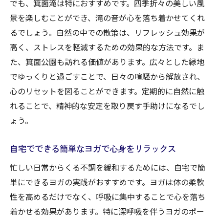
でも、箕面滝は特におすすめです。四季折々の美しい風
日常に取り入れるべきリラクゼーションタ
景を楽しむことができ、滝の音が心を落ち着かせてくれ
イムの作り方
るでしょう。自然の中での散策は、リフレッシュ効果が
箕面市で試せるリラクゼーションプログラ
高く、ストレスを軽減するための効果的な方法です。ま
ムの紹介
た、箕面公園も訪れる価値があります。広々とした緑地
ストレス軽減に役立つマインドフルネスの
でゆっくりと過ごすことで、日々の喧騒から解放され、
取り入れ方
心のリセットを図ることができます。定期的に自然に触
心地よい入浴でリフレッシュするためのポ
れることで、精神的な安定を取り戻す手助けになるでし
イント
ょう。
ストレス対策としての運動習慣の見直し方
法
自宅でできる簡単なヨガで心身をリラックス
箕面市での生活をより快適にするストレス軽減
忙しい日常からくる不調を緩和するためには、自宅で簡
法
単にできるヨガの実践がおすすめです。ヨガは体の柔軟
箕面市で手軽に始められる朝ヨガの効果
性を高めるだけでなく、呼吸に集中することで心を落ち
睡眠の質を向上させるための夜のルーティ
着かせる効果があります。特に深呼吸を伴うヨガのポー