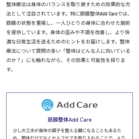
整体療法は身体のバランスを取り戻すための効果的な方
法として注目されています。特に筋膜整体Add Careでは、
筋膜の状態を重視し、一人ひとりの身体に合わせた施術
を提供しています。身体の歪みや不調を改善し、より快
適な日常生活を送るためのヒントをお届けします。整体
療法について質問の多い「整体はどんな人に向いている
のか？」にも触れながら、その効果と可能性を探りま
す。
筋膜整体Add Care
少しの工夫が身体の調子を整える鍵になることもあるた
め、整体だけでなくセルフケアを取り入れることで、より