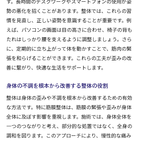
す。長時間のデスクワークやスマートフォンの使用が姿
勢の悪化を招くことがあります。整体では、これらの習
慣を見直し、正しい姿勢を意識することが重要です。例
えば、パソコンの画面は目の高さに合わせ、椅子の背も
たれはしっかり腰を支えるように調整しましょう。さら
に、定期的に立ち上がって体を動かすことで、筋肉の緊
張を和らげることができます。これらの工夫が歪みの改
善に繋がり、快適な生活をサポートします。
身体の不調を根本から改善する整体の役割
整体は身体の歪みや不調を根本から改善するための有効
な方法です。特に筋膜整体は、筋膜の緊張や歪みが身体
全体に及ぼす影響を重視します。施術では、身体全体を
一つのつながりと考え、部分的な処置ではなく、全身の
調和を図ります。このアプローチにより、慢性的な痛み