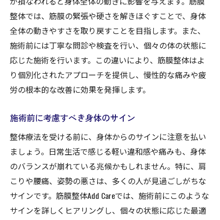
が損なわれると身体全体の動きに影響を与えます。筋膜
整体に適した年齢層とその理由
整体では、筋膜の緊張や硬さを解きほぐすことで、身体
日常的にストレスを感じる人への整体の利
全体の動きやすさを取り戻すことを目指します。また、
点
施術前には丁寧な問診や検査を行い、個々の体の状態に
スポーツ選手が整体を選ぶ理由
応じた施術を行います。この違いにより、筋膜整体はよ
整体療法が提供する心身のリラクゼーショ
り個別化されたアプローチを提供し、慢性的な痛みや疲
ン
労の根本的な改善に効果を発揮します。
身体の歪みと不調を改善する整体療法の可能性
施術前に考慮すべき身体のサイン
身体の歪みが引き起こす健康問題
整体による歪みの改善プロセス
整体療法を受ける前に、身体からのサインに注意を払い
施術後の身体の変化とその評価
ましょう。日常生活で感じる軽い違和感や痛みも、身体
のバランスが崩れている兆候かもしれません。特に、肩
日常生活でできる歪み改善の対策
こりや腰痛、姿勢の悪さは、多くの人が見過ごしがちな
歪みの原因となる習慣を見直す方法
サインです。筋膜整体Add Careでは、施術前にこのような
身体の不調を根本から改善する整体の役割
サインを詳しくヒアリングし、個々の状態に応じた最適
日常生活を快適にする整体療法のヒント