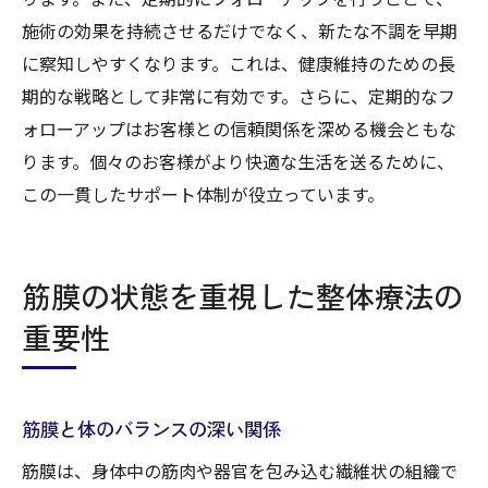
施術の効果を持続させるだけでなく、新たな不調を早期
に察知しやすくなります。これは、健康維持のための長
期的な戦略として非常に有効です。さらに、定期的なフ
ォローアップはお客様との信頼関係を深める機会ともな
ります。個々のお客様がより快適な生活を送るために、
この一貫したサポート体制が役立っています。
筋膜の状態を重視した整体療法の
重要性
筋膜と体のバランスの深い関係
筋膜は、身体中の筋肉や器官を包み込む繊維状の組織で