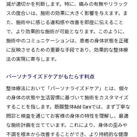
減が適切かを判断します。特に、痛みの有無やリラック
スの度合いは、施術の効果に大きく影響を与えます。ま
た、施術中に感じる違和感や改善を即座に伝えること
で、より効果的な施術が可能となります。このように、
施術中のコミュニケーションは、患者の身体状態を正確
に反映させるための重要な手段であり、効果的な整体療
法の実現に寄与します。
パーソナライズドケアがもたらす利点
整体療法において「パーソナライズドケア」とは、個々
の身体の状態や生活習慣に基づいて施術をカスタマイズ
することを指します。筋膜整体Add Careでは、まず丁寧な
問診と検査を通じてお客様の身体の特性を理解し、最適
な施術計画を立てています。これにより、身体の歪みや
不調を根本から改善することができ、より持続的な健康