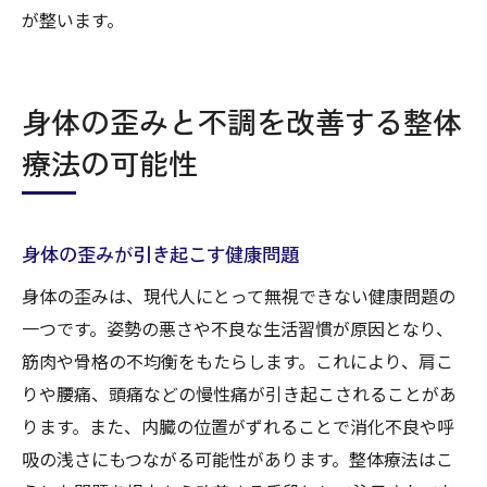
が整います。
身体の歪みと不調を改善する整体
療法の可能性
身体の歪みが引き起こす健康問題
身体の歪みは、現代人にとって無視できない健康問題の
一つです。姿勢の悪さや不良な生活習慣が原因となり、
筋肉や骨格の不均衡をもたらします。これにより、肩こ
りや腰痛、頭痛などの慢性痛が引き起こされることがあ
ります。また、内臓の位置がずれることで消化不良や呼
吸の浅さにもつながる可能性があります。整体療法はこ