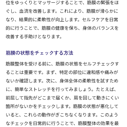
位をゆっくりとマッサージすることで、筋膜の緊張をほ
ぐし、血流を改善します。これにより、筋膜が滑らかに
なり、結果的に柔軟性が向上します。セルフケアを日常
的に行うことで、筋膜の健康を保ち、身体のバランスを
改善する手助けとなります。
筋膜の状態をチェックする方法
筋膜整体を受ける前に、筋膜の状態をセルフチェックす
ることは重要です。まず、特定の部位に違和感や痛みが
ないか確認します。次に、身体全体の柔軟性を試すため
に、簡単なストレッチを行ってみましょう。たとえば、
前屈して指先がどこまで届くか、肩を回して動きにくい
箇所がないかをチェックします。筋膜の状態が悪化して
いると、これらの動作がぎこちなくなります。このよう
なチェックを日常的に行うことで、筋膜整体の効果を最