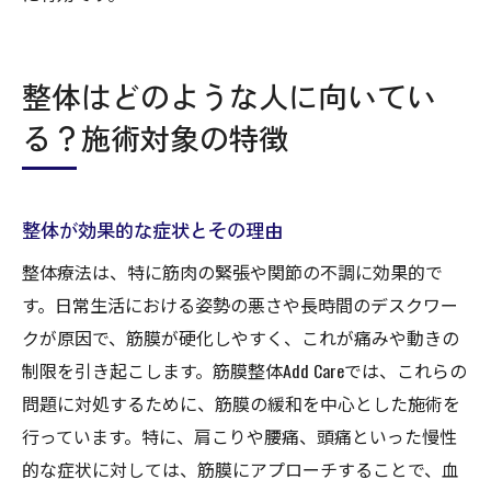
整体はどのような人に向いてい
る？施術対象の特徴
整体が効果的な症状とその理由
整体療法は、特に筋肉の緊張や関節の不調に効果的で
す。日常生活における姿勢の悪さや長時間のデスクワー
クが原因で、筋膜が硬化しやすく、これが痛みや動きの
制限を引き起こします。筋膜整体Add Careでは、これらの
問題に対処するために、筋膜の緩和を中心とした施術を
行っています。特に、肩こりや腰痛、頭痛といった慢性
的な症状に対しては、筋膜にアプローチすることで、血