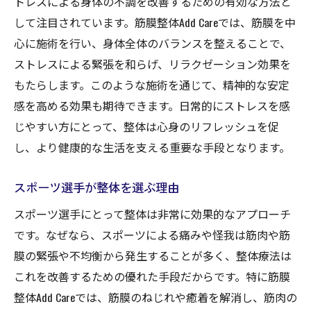
トレスによる身体の不調を改善するための有効な方法と
して注目されています。筋膜整体Add Careでは、筋膜を中
心に施術を行い、身体全体のバランスを整えることで、
ストレスによる緊張を和らげ、リラクゼーション効果を
もたらします。このような施術を通じて、精神的な安定
感を高める効果も期待できます。日常的にストレスを感
じやすい方にとって、整体は心身のリフレッシュを促
し、より健康的な生活を支える重要な手段となります。
スポーツ選手が整体を選ぶ理由
スポーツ選手にとって整体は非常に効果的なアプローチ
です。なぜなら、スポーツによる痛みや怪我は筋肉や筋
膜の緊張や不均衡から発生することが多く、整体療法は
これを改善するための優れた手段だからです。特に筋膜
整体Add Careでは、筋膜のねじれや癒着を解消し、筋肉の